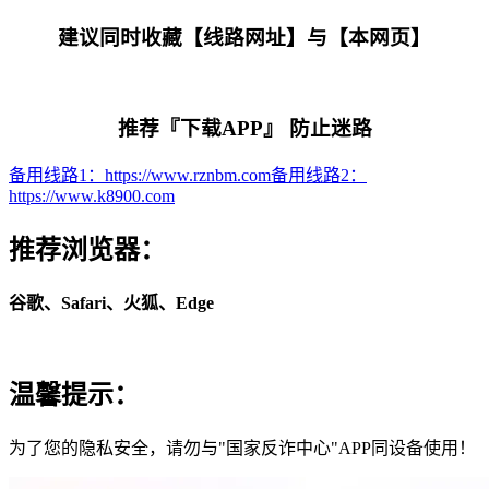
建议同时收藏【线路网址】与【本网页】
推荐『下载APP』 防止迷路
备用线路
1
：
https://www.rznbm.com
备用线路
2
：
https://www.k8900.com
推荐浏览器：
谷歌、Safari、火狐、Edge
温馨提示：
为了您的隐私安全，请勿与"国家反诈中心"APP同设备使用！