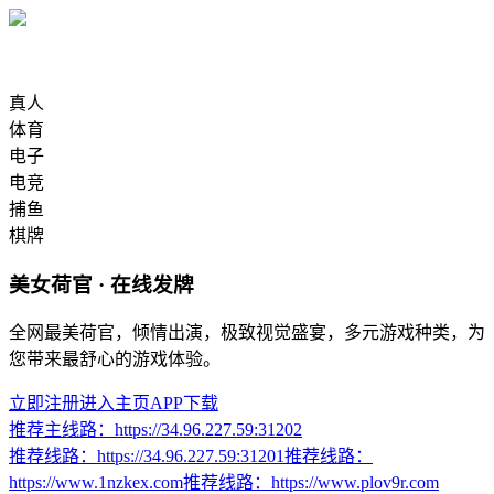
真人
体育
电子
电竞
捕鱼
棋牌
美女荷官 · 在线发牌
全网最美荷官，倾情出演，极致视觉盛宴，多元游戏种类，为
您带来最舒心的游戏体验。
立即注册
进入主页
APP下载
推荐主线路：
https://34.96.227.59:31202
推荐线路：
https://34.96.227.59:31201
推荐线路：
https://www.1nzkex.com
推荐线路：
https://www.plov9r.com