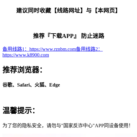
建议同时收藏【线路网址】与【本网页】
推荐『下载APP』 防止迷路
备用线路
1
：
https://www.rznbm.com
备用线路
2
：
https://www.k8900.com
推荐浏览器：
谷歌、Safari、火狐、Edge
温馨提示：
为了您的隐私安全，请勿与"国家反诈中心"APP同设备使用！