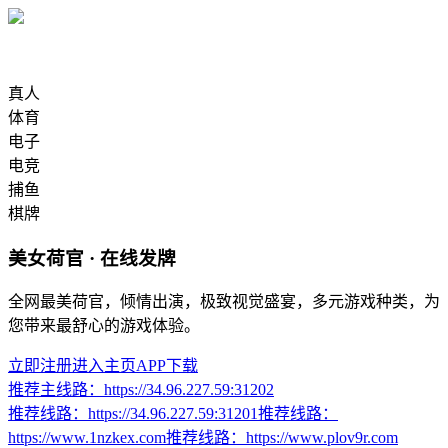
真人
体育
电子
电竞
捕鱼
棋牌
美女荷官 · 在线发牌
全网最美荷官，倾情出演，极致视觉盛宴，多元游戏种类，为
您带来最舒心的游戏体验。
立即注册
进入主页
APP下载
推荐主线路：
https://34.96.227.59:31202
推荐线路：
https://34.96.227.59:31201
推荐线路：
https://www.1nzkex.com
推荐线路：
https://www.plov9r.com