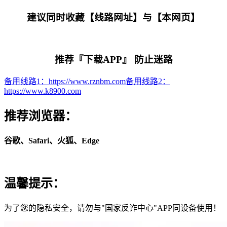
建议同时收藏【线路网址】与【本网页】
推荐『下载APP』 防止迷路
备用线路
1
：
https://www.rznbm.com
备用线路
2
：
https://www.k8900.com
推荐浏览器：
谷歌、Safari、火狐、Edge
温馨提示：
为了您的隐私安全，请勿与"国家反诈中心"APP同设备使用！